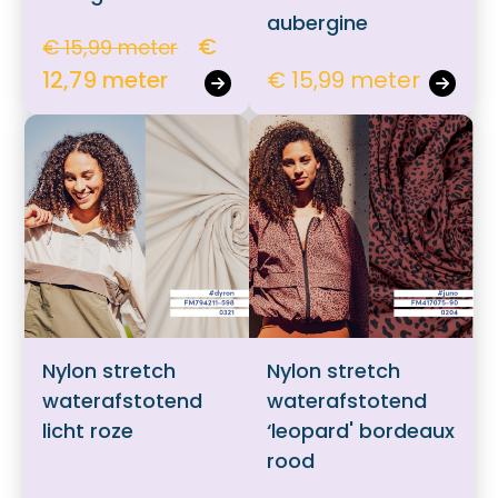
aubergine
€
€ 15,99 meter
12,79 meter
€ 15,99 meter
Nylon stretch
Nylon stretch
waterafstotend
waterafstotend
licht roze
‘leopard' bordeaux
rood