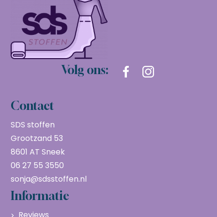
Volg ons:
Contact
SDS stoffen
Grootzand 53
8601 AT Sneek
06 27 55 3550
sonja@sdsstoffen.nl
Informatie
Reviews