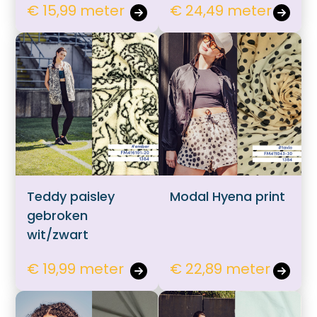
€ 15,99 meter
€ 24,49 meter
Teddy paisley
Modal Hyena print
gebroken
wit/zwart
€ 19,99 meter
€ 22,89 meter