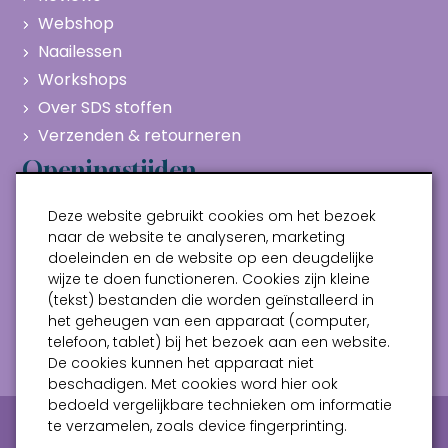
Webshop
Naailessen
Workshops
Over SDS stoffen
Verzenden & retourneren
Openingstijden
Maandag
Gesloten
Deze website gebruikt cookies om het bezoek
Dinsdag
10:00 - 17:00
naar de website te analyseren, marketing
doeleinden en de website op een deugdelijke
Woensdag
10:00 - 17:00
wijze te doen functioneren. Cookies zijn kleine
Donderdag
10:00 - 17:00
(tekst) bestanden die worden geïnstalleerd in
Vrijdag
10:00 - 17:00
het geheugen van een apparaat (computer,
telefoon, tablet) bij het bezoek aan een website.
Zaterdag
10:00 - 17:00
De cookies kunnen het apparaat niet
beschadigen. Met cookies word hier ook
bedoeld vergelijkbare technieken om informatie
Privacy verklaring
Algemene voorwaarden
te verzamelen, zoals device fingerprinting.