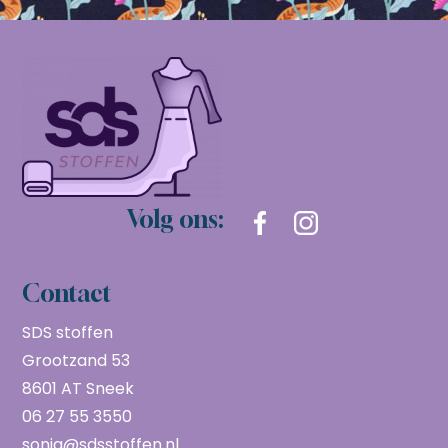
Volg ons:
Contact
SDS stoffen
Grootzand 53
8601 AT Sneek
06 27 55 3550
sonja@sdsstoffen.nl