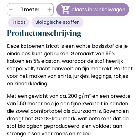
bestellen sneller en voordeliger gaat.
bestellen sneller en voordeliger gaat.
Hulp nodig bij het aanmaken van je account, of wil je
1 meter
plaats in winkelwagen
persoonlijk advies op maat van jouw wensen?
Snel en eenvoudig bestellen
Snel en eenvoudig bestellen
Bel ons op
06 27 55 3550
of stuur een mail naar
Met één klik je favoriete producten opnieuw bestellen
Met één klik je favoriete producten opnieuw bestellen
Tricot
Biologische stoffen
sonja@sdsstoffen.nl
.
zonder zoeken of invoeren, ideaal voor frequente klanten
zonder zoeken of invoeren, ideaal voor frequente klanten
die tijd willen besparen.
die tijd willen besparen.
Productomschrijving
annuleren
Automatisch onthouden van
Automatisch onthouden van
(bedrijfs)gegevens
Deze katoenen tricot is een echte basisstof die je
(bedrijfs)gegevens
Je hoeft jouw bedrijfsgegevens en factuuradres niet
Je hoeft jouw bedrijfsgegevens en factuuradres niet
eindeloos kunt gebruiken. Gemaakt van 95%
telkens opnieuw in te voeren, wat het bestelproces
telkens opnieuw in te voeren, wat het bestelproces
katoen en 5% elastan, waardoor de stof heerlijk
soepeler en efficiënter maakt.
soepeler en efficiënter maakt.
soepel valt, zacht aanvoelt en fijn meerekt. Perfect
Hulp nodig bij het aanmaken van je account, of wil je
Hulp nodig bij het aanmaken van je account, of wil je
voor het maken van shirts, jurkjes, leggings, rokjes
persoonlijk advies op maat van jouw wensen?
persoonlijk advies op maat van jouw wensen?
en kinderkleding.
Bel ons op
06 27 55 3550
of stuur een mail naar
Bel ons op
06 27 55 3550
of stuur een mail naar
sonja@sdsstoffen.nl
.
sonja@sdsstoffen.nl
.
Met een gewicht van ca. 200 g/m² en een breedte
sluiten
van 1,50 meter heb je een fijne kwaliteit in handen
sluiten
die zowel comfortabel als duurzaam is. Bovendien
draagt het GOTS-keurmerk, wat betekent dat de
stof biologisch geproduceerd is en voldoet aan
strenge eisen voor mens en milieu.