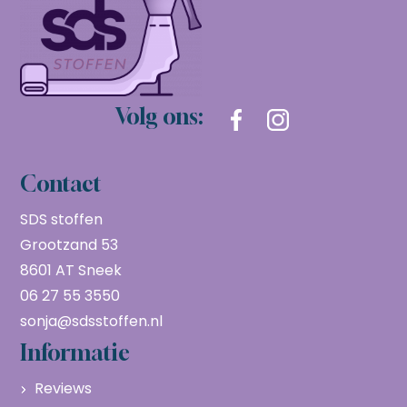
Volg ons:
Contact
SDS stoffen
Grootzand 53
8601 AT Sneek
06 27 55 3550
sonja@sdsstoffen.nl
Informatie
Reviews