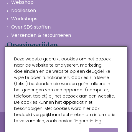
Webshop
Naailessen
Workshops
Over SDS stoffen
Verzenden & retourneren
Openingstijden
Maandag
Gesloten
Deze website gebruikt cookies om het bezoek
Dinsdag
10:00 - 17:00
naar de website te analyseren, marketing
doeleinden en de website op een deugdelijke
Woensdag
10:00 - 17:00
wijze te doen functioneren. Cookies zijn kleine
Donderdag
10:00 - 17:00
(tekst) bestanden die worden geïnstalleerd in
Vrijdag
10:00 - 17:00
het geheugen van een apparaat (computer,
telefoon, tablet) bij het bezoek aan een website.
Zaterdag
10:00 - 17:00
De cookies kunnen het apparaat niet
beschadigen. Met cookies word hier ook
bedoeld vergelijkbare technieken om informatie
Privacy verklaring
Algemene voorwaarden
te verzamelen, zoals device fingerprinting.