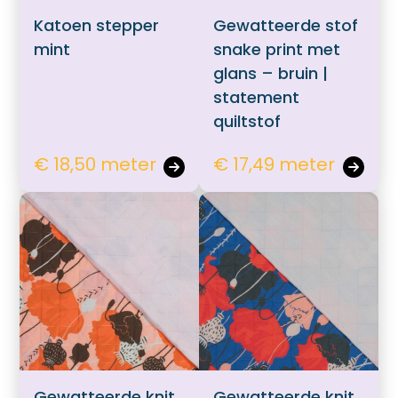
Katoen stepper
Gewatteerde stof
mint
snake print met
glans – bruin |
statement
quiltstof
€ 18,50 meter
€ 17,49 meter
Gewatteerde knit
Gewatteerde knit