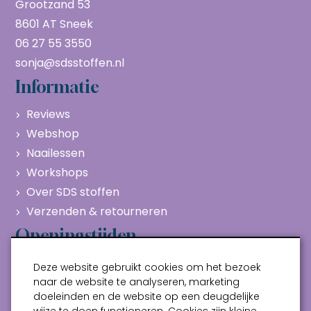
Grootzand 53
8601 AT Sneek
06 27 55 3550
sonja@sdsstoffen.nl
Informatie
Reviews
Webshop
Naailessen
Workshops
Over SDS stoffen
Verzenden & retourneren
Openingstijden
Maandag
Gesloten
Deze website gebruikt cookies om het bezoek
Dinsdag
10:00 - 17:00
naar de website te analyseren, marketing
doeleinden en de website op een deugdelijke
Woensdag
10:00 - 17:00