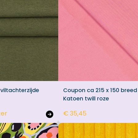
iltachterzijde
Coupon ca 215 x 150 breed
Katoen twill roze
ter
€ 35,45