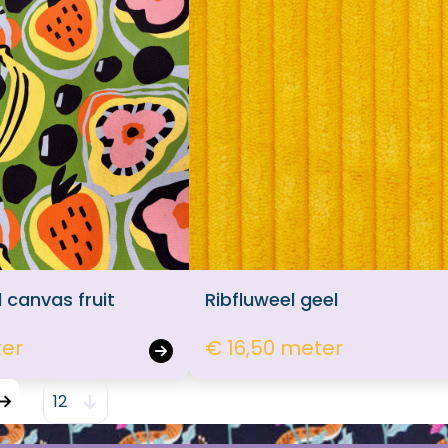
d canvas fruit
Ribfluweel geel
ter
€ 16,50 meter