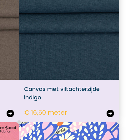
Canvas met viltachterzijde
indigo
€ 16,50 meter