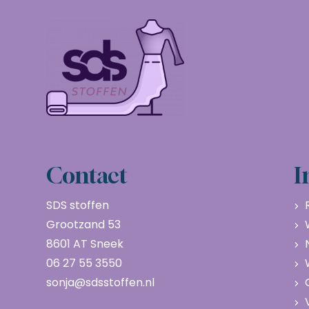
Contact
I
SDS stoffen
Grootzand 53
8601 AT Sneek
06 27 55 3550
sonja@sdsstoffen.nl