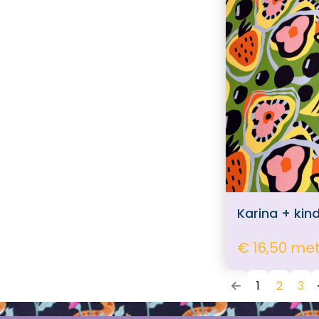
Karina + kin
€ 16,50 me
1
2
3