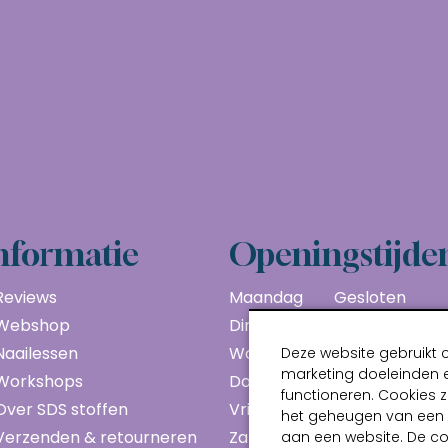
nformatie
Openingstijde
Reviews
Maandag
Gesloten
Webshop
Dinsdag
10:00 - 17:00
Naailessen
Woensdag
10:00 - 17:00
Deze website gebruikt 
marketing doeleinden e
Workshops
Donderdag
10:00 - 17:00
functioneren. Cookies z
Over SDS stoffen
Vrijdag
10:00 - 17:00
het geheugen van een a
Verzenden & retourneren
Zaterdag
10:00 - 17:00
aan een website. De c