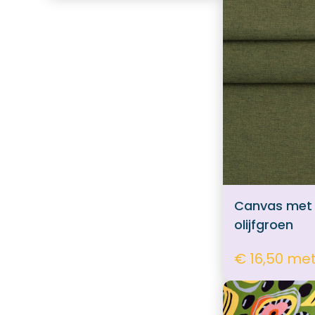
Naaibenodigdheden
Hebbedingetjes
biaisband
Naaimachine Spoeltjes
Naaimachine lampjes
Canvas met v
olijfgroen
€ 16,50 me