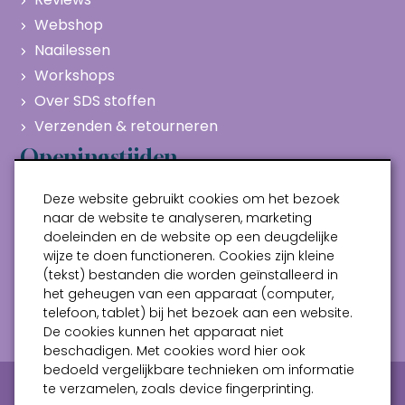
Webshop
Naailessen
Workshops
Over SDS stoffen
Verzenden & retourneren
Openingstijden
Maandag
Gesloten
Deze website gebruikt cookies om het bezoek
Dinsdag
10:00 - 17:00
naar de website te analyseren, marketing
doeleinden en de website op een deugdelijke
Woensdag
10:00 - 17:00
wijze te doen functioneren. Cookies zijn kleine
Donderdag
10:00 - 17:00
(tekst) bestanden die worden geïnstalleerd in
Vrijdag
10:00 - 17:00
het geheugen van een apparaat (computer,
telefoon, tablet) bij het bezoek aan een website.
Zaterdag
10:00 - 17:00
De cookies kunnen het apparaat niet
beschadigen. Met cookies word hier ook
bedoeld vergelijkbare technieken om informatie
Privacy verklaring
Algemene voorwaarden
te verzamelen, zoals device fingerprinting.