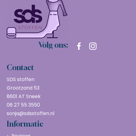
Volg ons:
Contact
SDS stoffen
Grootzand 53
8601 AT Sneek
06 27 55 3550
sonja@sdsstoffen.nl
Informatie
Reviews