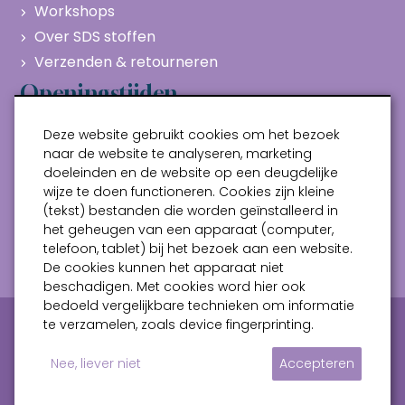
Workshops
Over SDS stoffen
Verzenden & retourneren
Openingstijden
Maandag
Gesloten
Deze website gebruikt cookies om het bezoek
Dinsdag
10:00 - 17:00
naar de website te analyseren, marketing
doeleinden en de website op een deugdelijke
Woensdag
10:00 - 17:00
wijze te doen functioneren. Cookies zijn kleine
Donderdag
10:00 - 17:00
(tekst) bestanden die worden geïnstalleerd in
Vrijdag
10:00 - 17:00
het geheugen van een apparaat (computer,
telefoon, tablet) bij het bezoek aan een website.
Zaterdag
10:00 - 17:00
De cookies kunnen het apparaat niet
beschadigen. Met cookies word hier ook
bedoeld vergelijkbare technieken om informatie
Privacy verklaring
Algemene voorwaarden
te verzamelen, zoals device fingerprinting.
Sitemap
Nee, liever niet
Accepteren