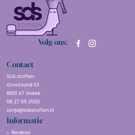
Volg ons:
Contact
SDS stoffen
Grootzand 53
8601 AT Sneek
06 27 55 3550
sonja@sdsstoffen.nl
Informatie
Reviews