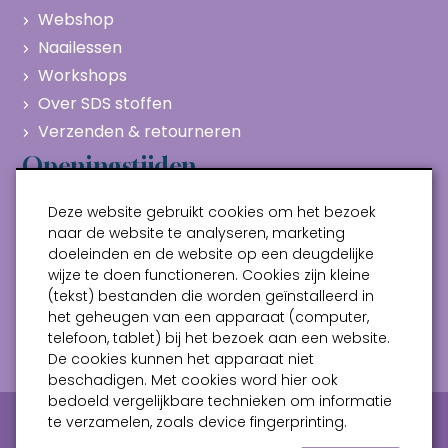
Webshop
Naailessen
Workshops
Over SDS stoffen
Verzenden & retourneren
Openingstijden
Maandag
Gesloten
Deze website gebruikt cookies om het bezoek
Dinsdag
10:00 - 17:00
naar de website te analyseren, marketing
doeleinden en de website op een deugdelijke
Woensdag
10:00 - 17:00
wijze te doen functioneren. Cookies zijn kleine
Donderdag
10:00 - 17:00
(tekst) bestanden die worden geïnstalleerd in
Vrijdag
10:00 - 17:00
het geheugen van een apparaat (computer,
telefoon, tablet) bij het bezoek aan een website.
Zaterdag
10:00 - 17:00
De cookies kunnen het apparaat niet
beschadigen. Met cookies word hier ook
bedoeld vergelijkbare technieken om informatie
Privacy verklaring
Algemene voorwaarden
te verzamelen, zoals device fingerprinting.