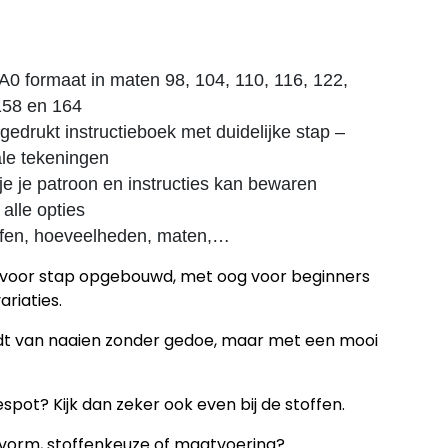
 A0 formaat in maten 98, 104, 110, 116, 122,
158 en 164
fgedrukt instructieboek met duidelijke stap –
tale tekeningen
 je je patroon en instructies kan bewaren
alle opties
offen, hoeveelheden, maten,…
ap voor stap opgebouwd, met oog voor beginners
ariaties.
udt van naaien zonder gedoe, maar met een mooi
spot? Kijk dan zeker ook even bij de stoffen.
svorm, stoffenkeuze of maatvoering?