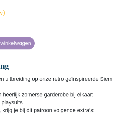
en zonder
en zonder
en zonder
en zonder
e tijd
e tijd
e tijd
e tijd
tw)
ens
ens
ens
ens
 telkens
 telkens
 telkens
 telkens
r en
r en
r en
r en
n winkelwagen
oonlijk
oonlijk
oonlijk
oonlijk
ing
 uitbreiding op onze retro geïnspireerde Siem
.
n heerlijk zomerse garderobe bij elkaar:
 playsuits.
rijg je bij dit patroon volgende extra’s: