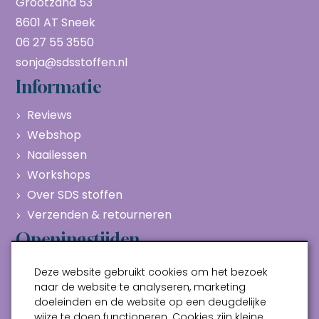
Grootzand 53
8601 AT Sneek
06 27 55 3550
sonja@sdsstoffen.nl
Informatie
Reviews
Webshop
Naailessen
Workshops
Over SDS stoffen
Verzenden & retourneren
Openingstijden
Maandag
Gesloten
Deze website gebruikt cookies om het bezoek
Dinsdag
10:00 - 17:00
naar de website te analyseren, marketing
doeleinden en de website op een deugdelijke
Woensdag
10:00 - 17:00
wijze te doen functioneren. Cookies zijn kleine