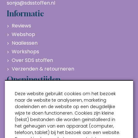
sonja@sdsstoffen.nl
Informatie
Reviews
Webshop
Naailessen
Workshops
Over SDS stoffen
Verzenden & retourneren
Openingstijden
Maandag
Gesloten
Deze website gebruikt cookies om het bezoek
Dinsdag
10:00 - 17:00
naar de website te analyseren, marketing
doeleinden en de website op een deugdelijke
Woensdag
10:00 - 17:00
wijze te doen functioneren. Cookies zijn kleine
Donderdag
10:00 - 17:00
(tekst) bestanden die worden geïnstalleerd in
Vrijdag
10:00 - 17:00
het geheugen van een apparaat (computer,
telefoon, tablet) bij het bezoek aan een website.
Zaterdag
10:00 - 17:00