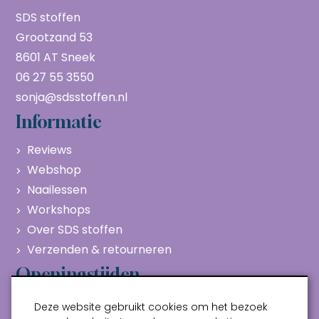
SDS stoffen
Grootzand 53
8601 AT Sneek
06 27 55 3550
sonja@sdsstoffen.nl
Informatie
Reviews
Webshop
Naailessen
Workshops
Over SDS stoffen
Verzenden & retourneren
Openingstijden
Maandag
Gesloten
Deze website gebruikt cookies om het bezoek