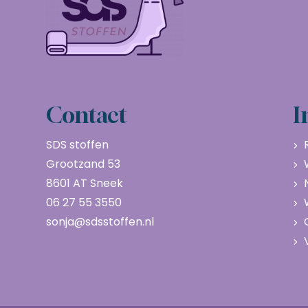
Contact
I
SDS stoffen
Grootzand 53
8601 AT Sneek
06 27 55 3550
sonja@sdsstoffen.nl