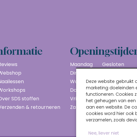
nformatie
Openingstijde
Reviews
Maandag
Gesloten
Webshop
Dinsdag
10:00 - 17:00
Naailessen
Woensdag
10:00 - 17:00
Deze website gebruikt 
marketing doeleinden e
Workshops
Donderdag
10:00 - 17:00
functioneren. Cookies z
Over SDS stoffen
Vrijdag
10:00 - 17:00
het geheugen van een a
Verzenden & retourneren
Zaterdag
10:00 - 17:00
aan een website. De c
cookies word hier ook 
verzamelen, zoals devic
Nee, liever niet