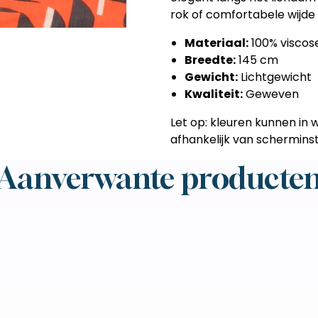
rok of comfortabele wijde 
Materiaal:
100% viscos
Breedte:
145 cm
Gewicht:
Lichtgewicht
Kwaliteit:
Geweven
Let op: kleuren kunnen in w
afhankelijk van scherminste
Aanverwante producte