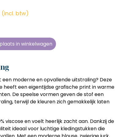
en zonder
en zonder
en zonder
en zonder
e tijd
e tijd
e tijd
e tijd
(incl. btw)
ens
ens
ens
ens
 telkens
 telkens
 telkens
 telkens
r en
r en
r en
r en
plaats in winkelwagen
oonlijk
oonlijk
oonlijk
oonlijk
ing
 een moderne en opvallende uitstraling? Deze
 heeft een eigentijdse grafische print in warme
inten. De speelse vormen geven de stof een
raling, terwijl de kleuren zich gemakkelijk laten
% viscose en voelt heerlijk zacht aan. Dankzij de
liteit ideaal voor luchtige kledingstukken die
vallen. Met een moderne blouse, zwierige jurk,