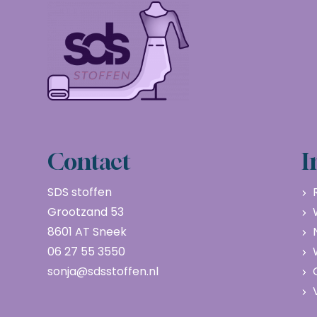
Contact
I
SDS stoffen
Grootzand 53
8601 AT Sneek
06 27 55 3550
sonja@sdsstoffen.nl