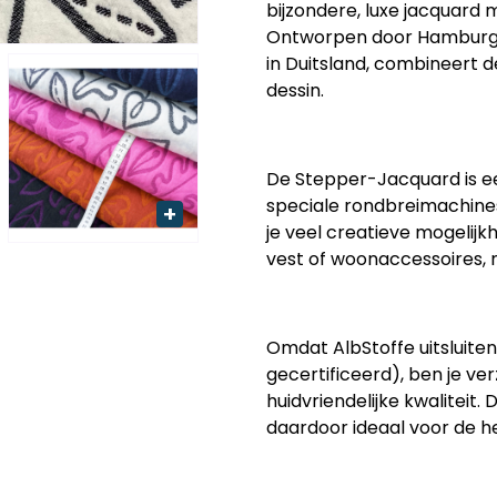
bijzondere, luxe jacquard 
Ontworpen door
Hamburge
in Duitsland, combineert d
dessin.
De
Stepper-Jacquard
is 
speciale rondbreimachines
je veel creatieve mogelijkh
vest of woonaccessoires, me
Omdat
AlbStoffe
uitsluit
gecertificeerd)
, ben je v
huidvriendelijke kwaliteit.
daardoor ideaal voor de h