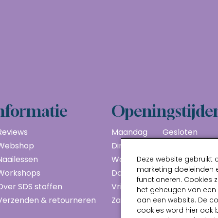
nformatie
Openingstijde
Reviews
Maandag
Gesloten
Webshop
Dinsdag
10:00 - 17:00
Naailessen
Woensdag
10:00 - 17:00
Deze website gebruikt 
marketing doeleinden e
Workshops
Donderdag
10:00 - 17:00
functioneren. Cookies z
Over SDS stoffen
Vrijdag
10:00 - 17:00
het geheugen van een a
Verzenden & retourneren
Zaterdag
10:00 - 17:00
aan een website. De c
cookies word hier ook 