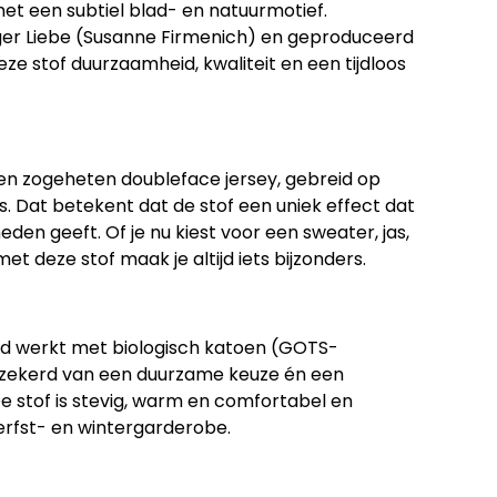
met een subtiel blad- en natuurmotief.
r Liebe (Susanne Firmenich)
en geproduceerd
eze stof duurzaamheid, kwaliteit en een tijdloos
een zogeheten
doubleface jersey
, gebreid op
. Dat betekent dat de stof
een uniek effect dat
eden geeft. Of je nu kiest voor een sweater, jas,
t deze stof maak je altijd iets bijzonders.
end werkt met
biologisch katoen (GOTS-
erzekerd van een duurzame keuze én een
 De stof is stevig, warm en comfortabel en
erfst- en wintergarderobe.