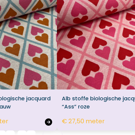
iologische jacquard
Alb stoffe biologische jac
blauw
“Ass” roze
ter
€ 27,50 meter