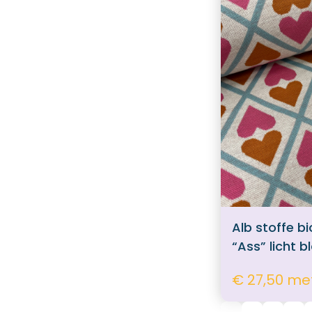
Alb stoffe b
“Ass” licht 
€ 27,50 me