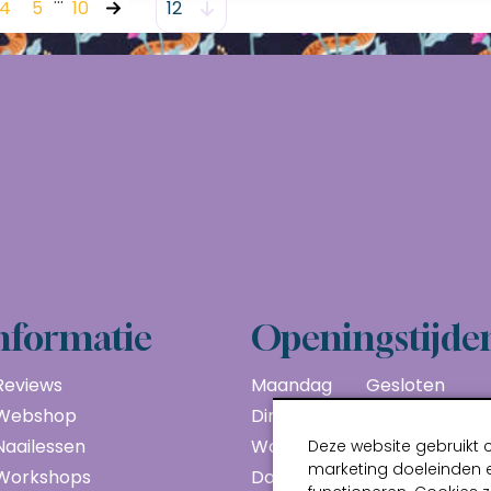
4
5
10
nformatie
Openingstijde
Reviews
Maandag
Gesloten
Webshop
Dinsdag
10:00 - 17:00
Naailessen
Woensdag
10:00 - 17:00
Deze website gebruikt 
marketing doeleinden e
Workshops
Donderdag
10:00 - 17:00