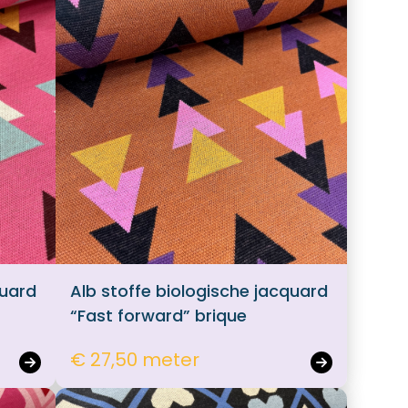
quard
Alb stoffe biologische jacquard
“Fast forward” brique
€ 27,50 meter