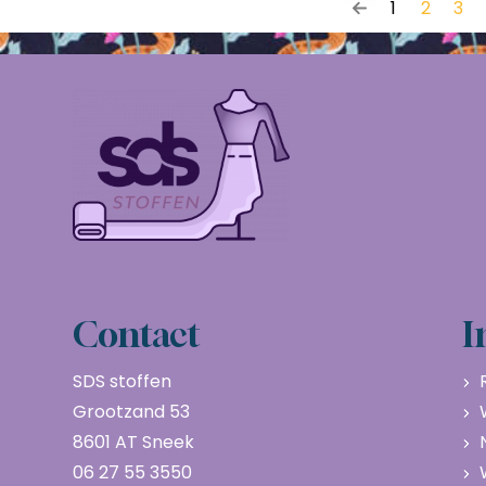
1
2
3
Contact
I
SDS stoffen
Grootzand 53
8601 AT Sneek
06 27 55 3550