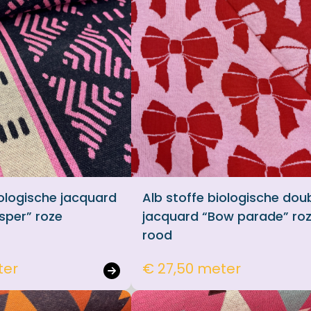
iologische jacquard
Alb stoffe biologische dou
sper” roze
jacquard “Bow parade” ro
rood
ter
€ 27,50 meter