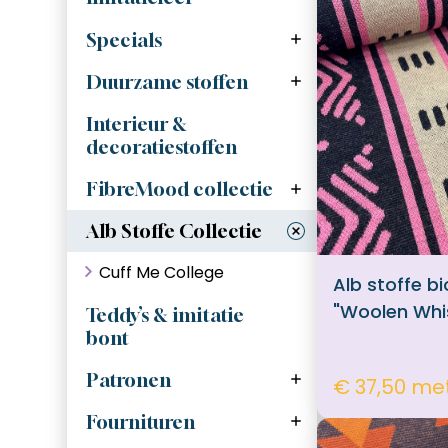
mantelstoffen
Biologische stoffen
Specials
Editie 32
Feestelijke stoffen
Ecovero
(glans en glitter)
Duurzame stoffen
Editie 33
Tencel & lyocell
Outdoorstoffen
Interieur &
Editie 34
Gerecyclede stoffen
decoratiestoffen
Gewatteerde / quilted
Editie 35
stoffen
Bamboe stoffen
FibreMood collectie
Special nr.4
Garen
Alb Stoffe Collectie
Editie 36
Vlieseline
Cuff Me College
Alb stoffe b
Editie 37
Koorden
"Woolen Whi
Teddy’s & imitatie
Editie 38
bont
FibreMood
Naaimachine naalden
Editie 39
Patronen
Bel'etiole
Ritsen, deelbaar
€ 37,50 me
Atelier Jupe
Fournituren
Ritsen, niet deelbaar