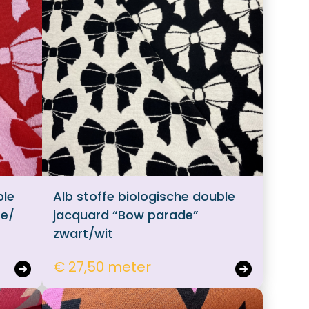
ble
Alb stoffe biologische double
ze/
jacquard “Bow parade”
zwart/wit
€ 27,50 meter