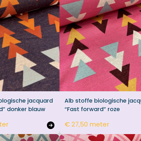
iologische jacquard
Alb stoffe biologische jac
rd” donker blauw
“Fast forward” roze
ter
€ 27,50 meter