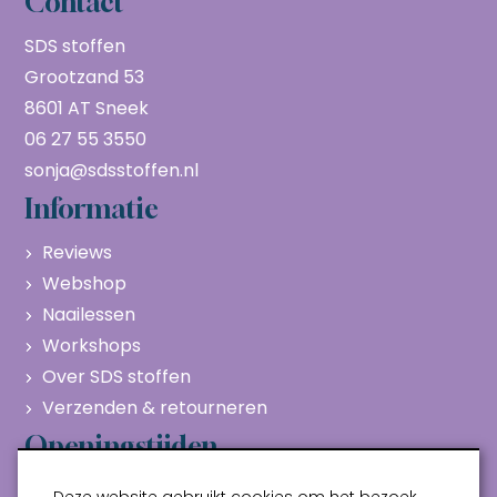
Contact
SDS stoffen
Grootzand 53
8601 AT Sneek
06 27 55 3550
sonja@sdsstoffen.nl
Informatie
Reviews
Webshop
Naailessen
Workshops
Over SDS stoffen
Verzenden & retourneren
Openingstijden
Maandag
Gesloten