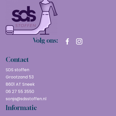
Volg ons:
Contact
SDS stoffen
Grootzand 53
8601 AT Sneek
06 27 55 3550
sonja@sdsstoffen.nl
Informatie