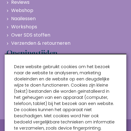
Reviews
Webshop
Naailessen
Workshops
Over SDS stoffen
Verzenden & retourneren
Openingstijden
Maandag
Gesloten
Deze website gebruikt cookies om het bezoek
Dinsdag
10:00 - 17:00
naar de website te analyseren, marketing
doeleinden en de website op een deugdelijke
Woensdag
10:00 - 17:00
wijze te doen functioneren. Cookies zijn kleine
Donderdag
10:00 - 17:00
(tekst) bestanden die worden geïnstalleerd in
Vrijdag
10:00 - 17:00
het geheugen van een apparaat (computer,
telefoon, tablet) bij het bezoek aan een website.
Zaterdag
10:00 - 17:00
De cookies kunnen het apparaat niet
beschadigen. Met cookies word hier ook
bedoeld vergelijkbare technieken om informatie
Privacy verklaring
Algemene voorwaarden
te verzamelen, zoals device fingerprinting.