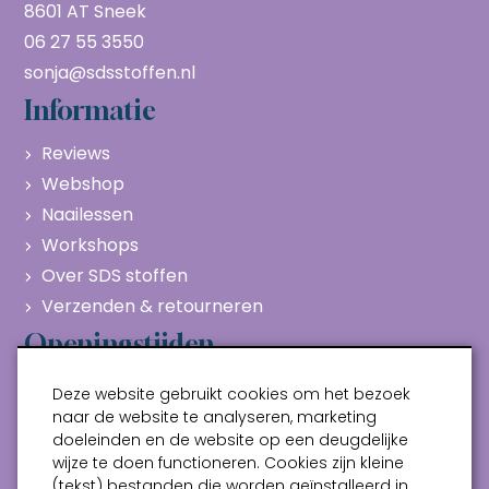
8601 AT Sneek
06 27 55 3550
sonja@sdsstoffen.nl
Informatie
Reviews
Webshop
Naailessen
Workshops
Over SDS stoffen
Verzenden & retourneren
Openingstijden
Maandag
Gesloten
Deze website gebruikt cookies om het bezoek
Dinsdag
10:00 - 17:00
naar de website te analyseren, marketing
doeleinden en de website op een deugdelijke
Woensdag
10:00 - 17:00
wijze te doen functioneren. Cookies zijn kleine
Donderdag
10:00 - 17:00
(tekst) bestanden die worden geïnstalleerd in