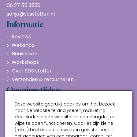
06 27 55 3550
sonja@sdsstoffen.nl
Informatie
Reviews
Webshop
Naailessen
Workshops
Over SDS stoffen
Verzenden & retourneren
Openingstijden
Maandag
Gesloten
Deze website gebruikt cookies om het bezoek
Dinsdag
10:00 - 17:00
naar de website te analyseren, marketing
doeleinden en de website op een deugdelijke
Woensdag
10:00 - 17:00
wijze te doen functioneren. Cookies zijn kleine
Donderdag
10:00 - 17:00
(tekst) bestanden die worden geïnstalleerd in
Vrijdag
10:00 - 17:00
het geheugen van een apparaat (computer,