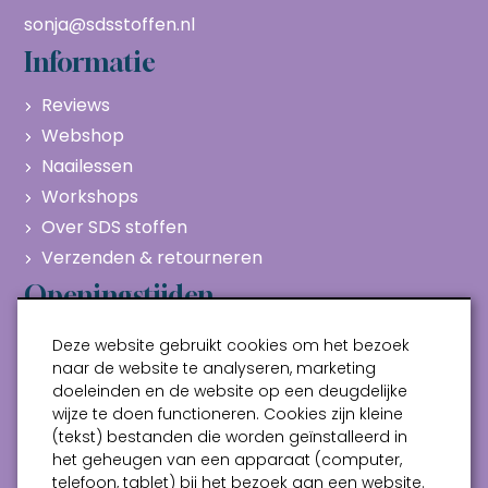
sonja@sdsstoffen.nl
Informatie
Reviews
Webshop
Naailessen
Workshops
Over SDS stoffen
Verzenden & retourneren
Openingstijden
Maandag
Gesloten
Deze website gebruikt cookies om het bezoek
Dinsdag
10:00 - 17:00
naar de website te analyseren, marketing
doeleinden en de website op een deugdelijke
Woensdag
10:00 - 17:00
wijze te doen functioneren. Cookies zijn kleine
Donderdag
10:00 - 17:00
(tekst) bestanden die worden geïnstalleerd in
Vrijdag
10:00 - 17:00
het geheugen van een apparaat (computer,
telefoon, tablet) bij het bezoek aan een website.