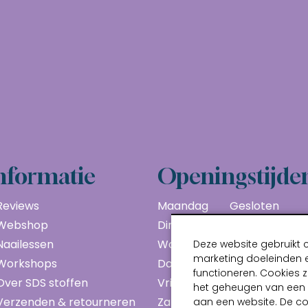
nformatie
Openingstijde
Reviews
Maandag
Gesloten
Webshop
Dinsdag
10:00 - 17:00
Naailessen
Woensdag
10:00 - 17:00
Deze website gebruikt 
marketing doeleinden e
Workshops
Donderdag
10:00 - 17:00
functioneren. Cookies z
Over SDS stoffen
Vrijdag
10:00 - 17:00
het geheugen van een a
Verzenden & retourneren
Zaterdag
10:00 - 17:00
aan een website. De c