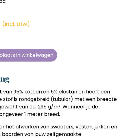
ood
en zonder
en zonder
en zonder
en zonder
e tijd
e tijd
e tijd
e tijd
r
(incl. btw)
ens
ens
ens
ens
 telkens
 telkens
 telkens
 telkens
r en
r en
r en
r en
plaats in winkelwagen
oonlijk
oonlijk
oonlijk
oonlijk
ing
 van 95% katoen en 5% elastan en heeft een
De stof is rondgebreid (tubular) met een breedte
ewicht van ca. 295 g/m². Wanneer je de
j ongeveer 1 meter breed.
oor het afwerken van sweaters, vesten, jurken en
 en boorden van jouw zelfgemaakte