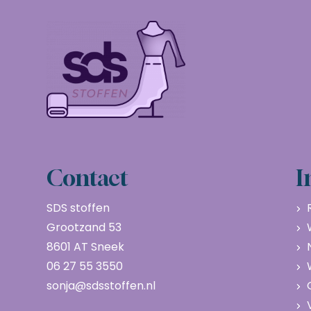
Contact
I
SDS stoffen
Grootzand 53
8601 AT Sneek
06 27 55 3550
sonja@sdsstoffen.nl