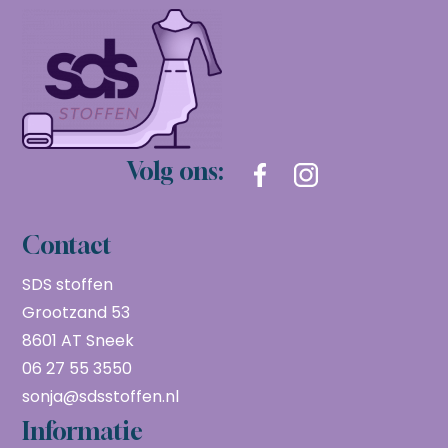
Volg ons:
Contact
SDS stoffen
Grootzand 53
8601 AT Sneek
06 27 55 3550
sonja@sdsstoffen.nl
Informatie