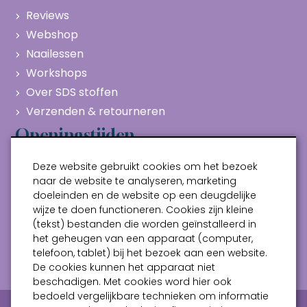
Reviews
Webshop
Naailessen
Workshops
Over SDS stoffen
Verzenden & retourneren
Openingstijden
Maandag
Gesloten
Deze website gebruikt cookies om het bezoek
Dinsdag
10:00 - 17:00
naar de website te analyseren, marketing
doeleinden en de website op een deugdelijke
Woensdag
10:00 - 17:00
wijze te doen functioneren. Cookies zijn kleine
Donderdag
10:00 - 17:00
(tekst) bestanden die worden geïnstalleerd in
Vrijdag
10:00 - 17:00
het geheugen van een apparaat (computer,
telefoon, tablet) bij het bezoek aan een website.
Zaterdag
10:00 - 17:00
De cookies kunnen het apparaat niet
beschadigen. Met cookies word hier ook
bedoeld vergelijkbare technieken om informatie