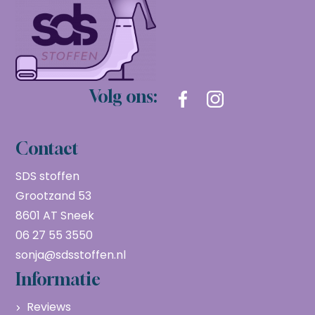
Volg ons:
Contact
SDS stoffen
Grootzand 53
8601 AT Sneek
06 27 55 3550
sonja@sdsstoffen.nl
Informatie
Reviews