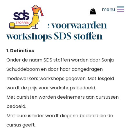
menu
Algemene voorwaarden
workshops SDS stoffen
1. Definities
Inloggen
Registreren
Wachtwoord vergeten
E-mailadres vergeten?
Waarom u kiest voor SDS
Onder de naam SDS stoffen worden door Sonja
stoffen
op je
Maak je bedrijfsprofiel aan
Geef je e-mailadres op en wij sturen je
Vul het formulier zo volledig mogelijk in
Mijn producten
Schuddeboom en door haar aangedragen
een eenmalige inloglink toe
en wij nemen zo spoedig mogelijk
Overzichtelijke
account
Mijn gegevens
medewerkers workshops gegeven. Met lesgeld
bestelgeschiedenis
contact met je op.
Altijd inzicht in je eerdere bestellingen,
Vul
wordt de prijs voor workshops bedoeld.
zodat je snel en makkelijk kunt
Bestelhistorie
onderstaande
herhalen of controleren wat je hebt
Met cursisten worden deelnemers aan cursussen
besteld.
Login / wachtwoord
gegevens in
bedoeld.
Eigen productlijsten met
Versturen
persoonlijke prijzen en
Uitloggen
Met cursusleider wordt diegene bedoeld die de
kortingen
sluiten
cursus geeft.
Creëer en beheer jouw eigen favoriete
productlijsten, inclusief jouw