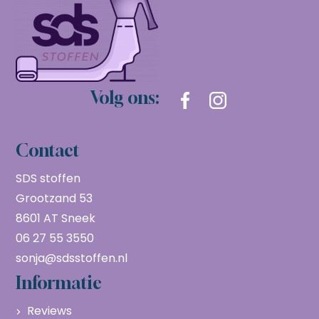
Volg ons:
Contact
SDS stoffen
Grootzand 53
8601 AT Sneek
06 27 55 3550
sonja@sdsstoffen.nl
Informatie
Reviews