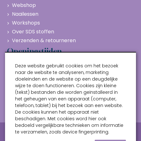
Webshop
Naailessen
Workshops
Over SDS stoffen
Verzenden & retourneren
Openingstijden
Maandag
Gesloten
Deze website gebruikt cookies om het bezoek
Dinsdag
10:00 - 17:00
naar de website te analyseren, marketing
doeleinden en de website op een deugdelijke
Woensdag
10:00 - 17:00
wijze te doen functioneren. Cookies zijn kleine
Donderdag
10:00 - 17:00
(tekst) bestanden die worden geïnstalleerd in
Vrijdag
10:00 - 17:00
het geheugen van een apparaat (computer,
telefoon, tablet) bij het bezoek aan een website.
Zaterdag
10:00 - 17:00
De cookies kunnen het apparaat niet
beschadigen. Met cookies word hier ook
bedoeld vergelijkbare technieken om informatie
Privacy verklaring
Algemene voorwaarden
te verzamelen, zoals device fingerprinting.