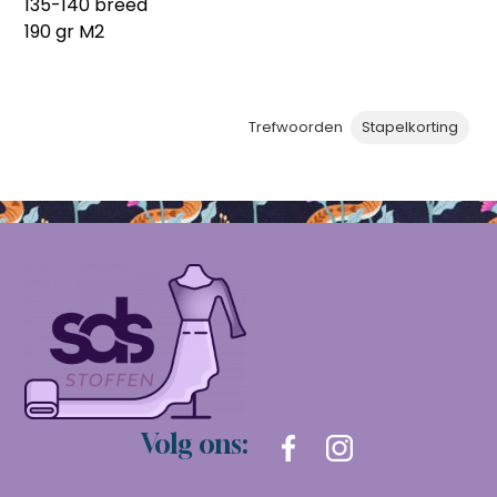
135-140 breed
190 gr M2
Trefwoorden
Stapelkorting
Volg ons: