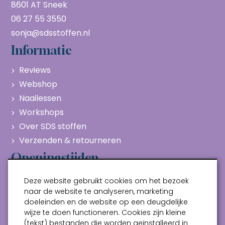
8601 AT Sneek
06 27 55 3550
sonja@sdsstoffen.nl
Informatie
Reviews
Webshop
Naailessen
Workshops
Over SDS stoffen
Verzenden & retourneren
Openingstijden
Maandag
Gesloten
Deze website gebruikt cookies om het bezoek
Dinsdag
10:00 - 17:00
naar de website te analyseren, marketing
doeleinden en de website op een deugdelijke
Woensdag
10:00 - 17:00
wijze te doen functioneren. Cookies zijn kleine
Donderdag
10:00 - 17:00
(tekst) bestanden die worden geïnstalleerd in