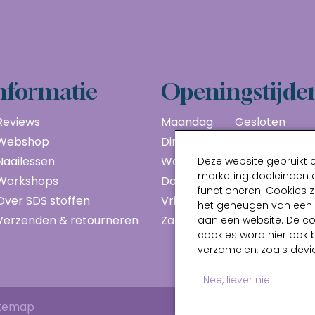
nformatie
Openingstijde
Reviews
Maandag
Gesloten
Webshop
Dinsdag
10:00 - 17:00
Naailessen
Woensdag
10:00 - 17:00
Deze website gebruikt 
marketing doeleinden e
Workshops
Donderdag
10:00 - 17:00
functioneren. Cookies z
Over SDS stoffen
Vrijdag
10:00 - 17:00
het geheugen van een a
Verzenden & retourneren
Zaterdag
10:00 - 17:00
aan een website. De c
cookies word hier ook 
verzamelen, zoals devic
Nee, liever niet
itemap