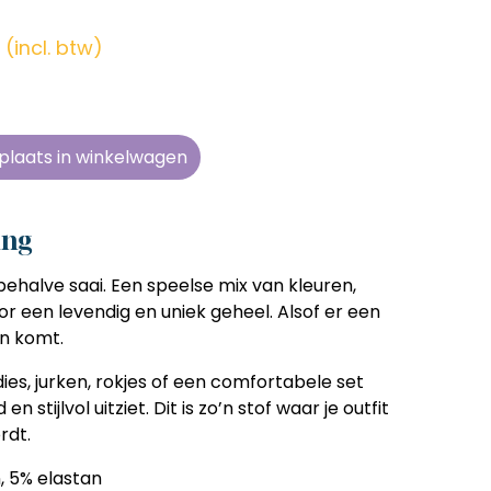
en zonder
en zonder
en zonder
en zonder
e tijd
e tijd
e tijd
e tijd
(incl. btw)
ens
ens
ens
ens
 telkens
 telkens
 telkens
 telkens
r en
r en
r en
r en
plaats in winkelwagen
oonlijk
oonlijk
oonlijk
oonlijk
ing
 behalve saai. Een speelse mix van kleuren,
r een levendig en uniek geheel. Alsof er een
en komt.
ies, jurken, rokjes of een comfortabele set
n stijlvol uitziet. Dit is zo’n stof waar je outfit
rdt.
, 5% elastan