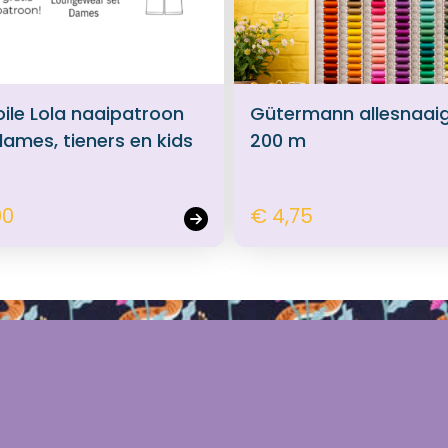
oile Lola naaipatroon
Gütermann allesnaai
dames, tieners en kids
200 m
00
€ 4,75