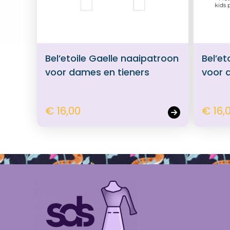
Bel’etoile Gaelle naaipatroon
Bel’et
voor dames en tieners
voor 
€ 16,00
€ 16,