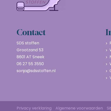
Contact
I
SDS stoffen
Grootzand 53
8601 AT Sneek
06 27 55 3550
sonja@sdsstoffen.nl
Privacy verklaring
Algemene voorwaarden
S