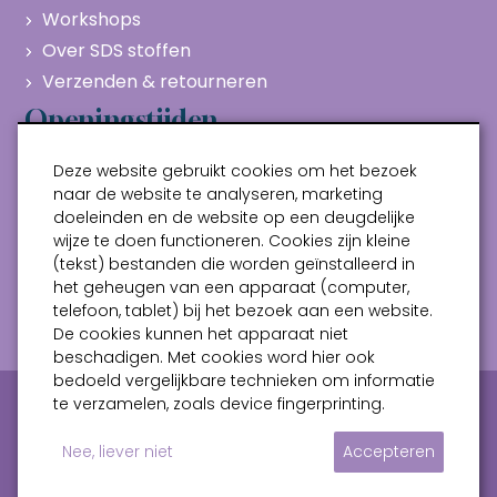
Workshops
Over SDS stoffen
Verzenden & retourneren
Openingstijden
Maandag
Gesloten
Deze website gebruikt cookies om het bezoek
Dinsdag
10:00 - 17:00
naar de website te analyseren, marketing
doeleinden en de website op een deugdelijke
Woensdag
10:00 - 17:00
wijze te doen functioneren. Cookies zijn kleine
Donderdag
10:00 - 17:00
(tekst) bestanden die worden geïnstalleerd in
Vrijdag
10:00 - 17:00
het geheugen van een apparaat (computer,
telefoon, tablet) bij het bezoek aan een website.
Zaterdag
10:00 - 17:00
De cookies kunnen het apparaat niet
beschadigen. Met cookies word hier ook
bedoeld vergelijkbare technieken om informatie
Privacy verklaring
Algemene voorwaarden
te verzamelen, zoals device fingerprinting.
Sitemap
Nee, liever niet
Accepteren