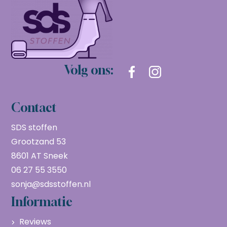
Volg ons:
Contact
SDS stoffen
Grootzand 53
8601 AT Sneek
06 27 55 3550
sonja@sdsstoffen.nl
Informatie
Reviews