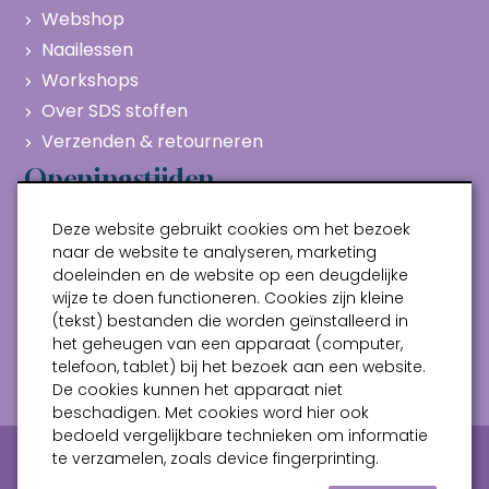
Webshop
Naailessen
Workshops
Over SDS stoffen
Verzenden & retourneren
Openingstijden
Maandag
Gesloten
Deze website gebruikt cookies om het bezoek
Dinsdag
10:00 - 17:00
naar de website te analyseren, marketing
doeleinden en de website op een deugdelijke
Woensdag
10:00 - 17:00
wijze te doen functioneren. Cookies zijn kleine
Donderdag
10:00 - 17:00
(tekst) bestanden die worden geïnstalleerd in
Vrijdag
10:00 - 17:00
het geheugen van een apparaat (computer,
telefoon, tablet) bij het bezoek aan een website.
Zaterdag
10:00 - 17:00
De cookies kunnen het apparaat niet
beschadigen. Met cookies word hier ook
bedoeld vergelijkbare technieken om informatie
Privacy verklaring
Algemene voorwaarden
te verzamelen, zoals device fingerprinting.