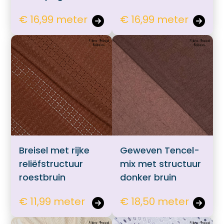
€ 16,99 meter
€ 16,99 meter
Breisel met rijke
Geweven Tencel-
reliëfstructuur
mix met structuur
roestbruin
donker bruin
€ 11,99 meter
€ 18,50 meter