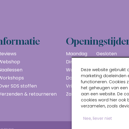
nformatie
Openingstijde
Reviews
Maandag
Gesloten
Webshop
Dinsdag
10:00 - 17:00
Naailessen
Woensdag
10:00 - 17:00
Deze website gebruikt 
marketing doeleinden e
Workshops
Donderdag
10:00 - 17:00
functioneren. Cookies z
Over SDS stoffen
Vrijdag
10:00 - 17:00
het geheugen van een a
Verzenden & retourneren
Zaterdag
10:00 - 17:00
aan een website. De c
cookies word hier ook 
verzamelen, zoals devic
Nee, liever niet