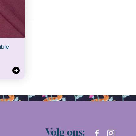
uble
Volg ons: