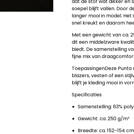
dat de stof wat dikker en 
soepel blijft vallen. Door de
langer mooi in model. Het 
snel kreukt en daarom hee
Met een gewicht van
ca. 
dit een middelzware kwalit
biedt. De samenstelling v
fijne mix van draagcomfor
Toepassingen
Deze
Punta 
blazers, vesten of een stijl
blijft je kleding mooi in 
Specificaties
Samenstelling: 63% poly
Gewicht: ca. 250 g/m²
Breedte: ca. 152–154 cm