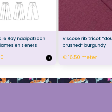
oile Bay naaipatroon
Viscose rib tricot “do
dames en tieners
brushed” burgundy
00
€ 16,50 meter