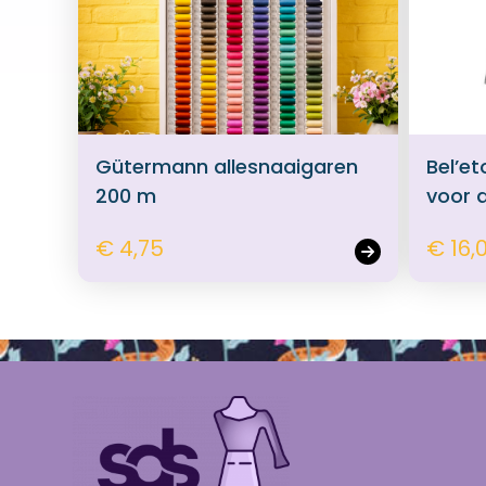
Gütermann allesnaaigaren
Bel’et
200 m
voor 
€ 4,75
€ 16,