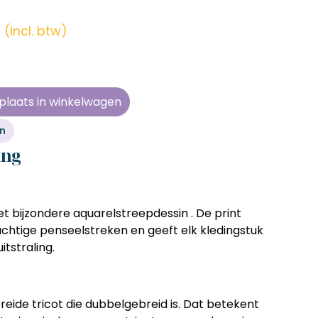
en zonder
en zonder
en zonder
en zonder
e tijd
e tijd
e tijd
e tijd
(incl. btw)
ens
ens
ens
ens
 telkens
 telkens
 telkens
 telkens
r en
r en
r en
r en
plaats in winkelwagen
oonlijk
oonlijk
oonlijk
oonlijk
en
ing
et bijzondere aquarelstreepdessin . De print
chtige penseelstreken en geeft elk kledingstuk
itstraling.
reide tricot
die
dubbelgebreid
is. Dat betekent