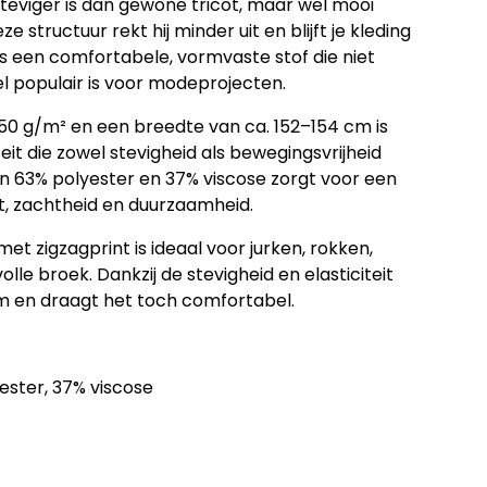
steviger is dan gewone tricot, maar wel mooi
ze structuur rekt hij minder uit en blijft je kleding
is een comfortabele, vormvaste stof die niet
l populair is voor modeprojecten.
250 g/m²
en een breedte van
ca. 152–154 cm
is
eit die zowel stevigheid als bewegingsvrijheid
an
63% polyester en 37% viscose
zorgt voor een
t, zachtheid en duurzaamheid.
met zigzagprint
is ideaal voor jurken, rokken,
volle broek. Dankzij de stevigheid en elasticiteit
vorm en draagt het toch comfortabel.
ester, 37% viscose