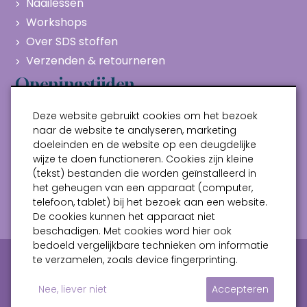
Naailessen
Workshops
Over SDS stoffen
Verzenden & retourneren
Openingstijden
Maandag
Gesloten
Deze website gebruikt cookies om het bezoek
Dinsdag
10:00 - 17:00
naar de website te analyseren, marketing
doeleinden en de website op een deugdelijke
Woensdag
10:00 - 17:00
wijze te doen functioneren. Cookies zijn kleine
Donderdag
10:00 - 17:00
(tekst) bestanden die worden geïnstalleerd in
Vrijdag
10:00 - 17:00
het geheugen van een apparaat (computer,
telefoon, tablet) bij het bezoek aan een website.
Zaterdag
10:00 - 17:00
De cookies kunnen het apparaat niet
beschadigen. Met cookies word hier ook
bedoeld vergelijkbare technieken om informatie
Privacy verklaring
Algemene voorwaarden
te verzamelen, zoals device fingerprinting.
Sitemap
Nee, liever niet
Accepteren