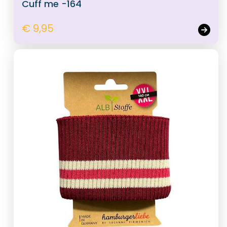
Cuff me -164
€ 9,95