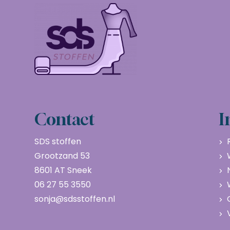
Contact
I
SDS stoffen
Grootzand 53
8601 AT Sneek
06 27 55 3550
sonja@sdsstoffen.nl