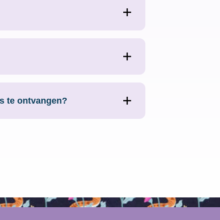
ja@sdsstoffen.nl
, dan kijken we
o’s te ontvangen?
onze;