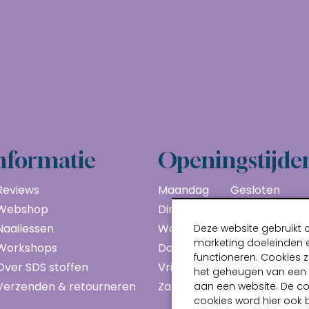
nformatie
Openingstijde
Reviews
Maandag
Gesloten
Webshop
Dinsdag
10:00 - 17:00
Naailessen
Woensdag
10:00 - 17:00
Deze website gebruikt 
marketing doeleinden e
Workshops
Donderdag
10:00 - 17:00
functioneren. Cookies z
Over SDS stoffen
Vrijdag
10:00 - 17:00
het geheugen van een a
Verzenden & retourneren
Zaterdag
10:00 - 17:00
aan een website. De c
cookies word hier ook 