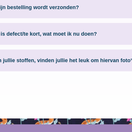
ijn bestelling wordt verzonden?
stellingen worden zo snel mogelijk verzonden.
is defect/te kort, wat moet ik nu doen?
 die defect of te kort is kun je contact opnemen via
son
ng
 jullie stoffen, vinden jullie het leuk om hiervan fot
eaties van SDS stoffen te zien, ik zie ze graag tegemoet in 