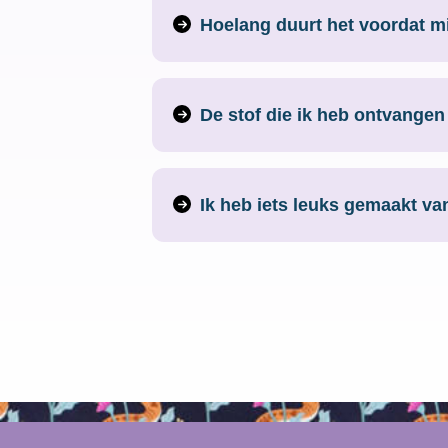
Hoelang duurt het voordat m
We streven naar 1-2 werkdagen. Be
De stof die ik heb ontvangen 
Wanneer je een stof hebt ontvangen
samen naar een passende oplossi
Ik heb iets leuks gemaakt van
Ik vind het altijd erg leuk om de cr
Facebook groep:
SDS stoffen Creaties
.
Of tag ons op Instagram
@sdsstoffen.nl