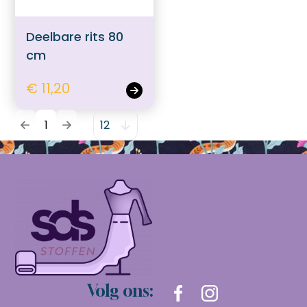
Deelbare rits 80
cm
€ 11,20
1
Volg ons: