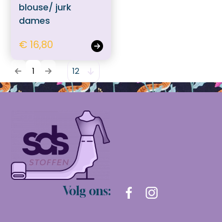
blouse/ jurk
dames
€ 16,80
1
Volg ons: