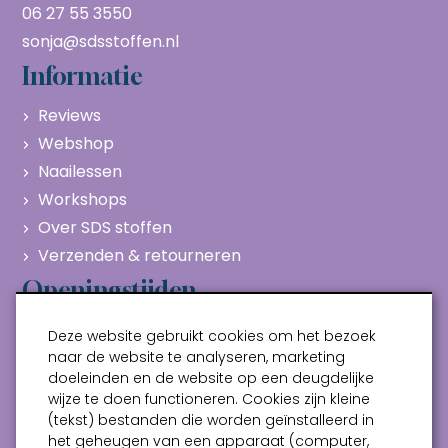
06 27 55 3550
sonja@sdsstoffen.nl
Informatie
Reviews
Webshop
Naailessen
Workshops
Over SDS stoffen
Verzenden & retourneren
Openingstijden
Maandag
Gesloten
Deze website gebruikt cookies om het bezoek
Dinsdag
10:00 - 17:00
naar de website te analyseren, marketing
doeleinden en de website op een deugdelijke
Woensdag
10:00 - 17:00
wijze te doen functioneren. Cookies zijn kleine
Donderdag
10:00 - 17:00
(tekst) bestanden die worden geïnstalleerd in
Vrijdag
10:00 - 17:00
het geheugen van een apparaat (computer,