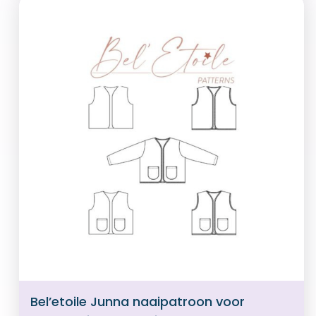
Bel’etoile Junna naaipatroon voor