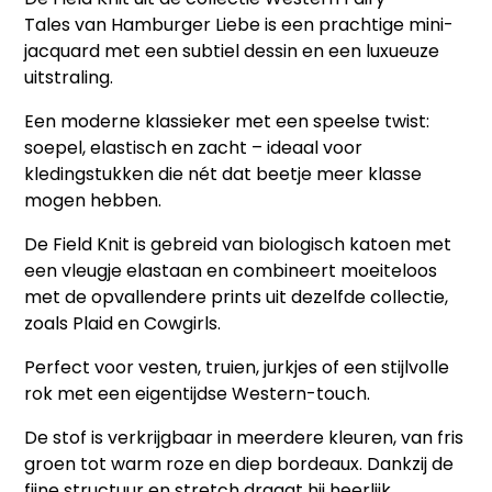
Tales
van
Hamburger Liebe
is een prachtige mini-
jacquard met een subtiel dessin en een luxueuze
uitstraling.
Een moderne klassieker met een speelse twist:
soepel, elastisch en zacht – ideaal voor
kledingstukken die nét dat beetje meer klasse
mogen hebben.
De
Field Knit
is gebreid van biologisch katoen met
een vleugje elastaan en combineert moeiteloos
met de opvallendere prints uit dezelfde collectie,
zoals
Plaid
en
Cowgirls
.
Perfect voor vesten, truien, jurkjes of een stijlvolle
rok met een eigentijdse Western-touch.
De stof is verkrijgbaar in meerdere kleuren, van fris
groen tot warm roze en diep bordeaux. Dankzij de
fijne structuur en stretch draagt hij heerlijk