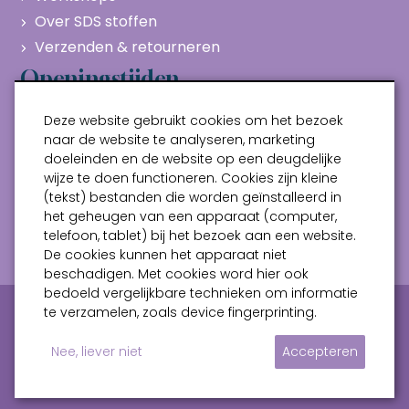
Over SDS stoffen
Verzenden & retourneren
Openingstijden
Maandag
Gesloten
Deze website gebruikt cookies om het bezoek
Dinsdag
10:00 - 17:00
naar de website te analyseren, marketing
doeleinden en de website op een deugdelijke
Woensdag
10:00 - 17:00
wijze te doen functioneren. Cookies zijn kleine
Donderdag
10:00 - 17:00
(tekst) bestanden die worden geïnstalleerd in
Vrijdag
10:00 - 17:00
het geheugen van een apparaat (computer,
telefoon, tablet) bij het bezoek aan een website.
Zaterdag
10:00 - 17:00
De cookies kunnen het apparaat niet
beschadigen. Met cookies word hier ook
bedoeld vergelijkbare technieken om informatie
Privacy verklaring
Algemene voorwaarden
te verzamelen, zoals device fingerprinting.
Sitemap
Nee, liever niet
Accepteren