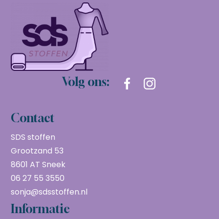
Volg ons:
Contact
SDS stoffen
Grootzand 53
8601 AT Sneek
06 27 55 3550
sonja@sdsstoffen.nl
Informatie