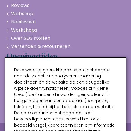
Reviews
Webshop
Naailessen
Workshops
Over SDS stoffen
Verzenden & retourneren
Openingstijden
Maandag
Gesloten
Deze website gebruikt cookies om het bezoek
Dinsdag
10:00 - 17:00
naar de website te analyseren, marketing
doeleinden en de website op een deugdelijke
Woensdag
10:00 - 17:00
wijze te doen functioneren. Cookies zijn kleine
Donderdag
10:00 - 17:00
(tekst) bestanden die worden geïnstalleerd in
Vrijdag
10:00 - 17:00
het geheugen van een apparaat (computer,
telefoon, tablet) bij het bezoek aan een website.
Zaterdag
10:00 - 17:00
De cookies kunnen het apparaat niet
beschadigen. Met cookies word hier ook
bedoeld vergelijkbare technieken om informatie
Privacy verklaring
Algemene voorwaarden