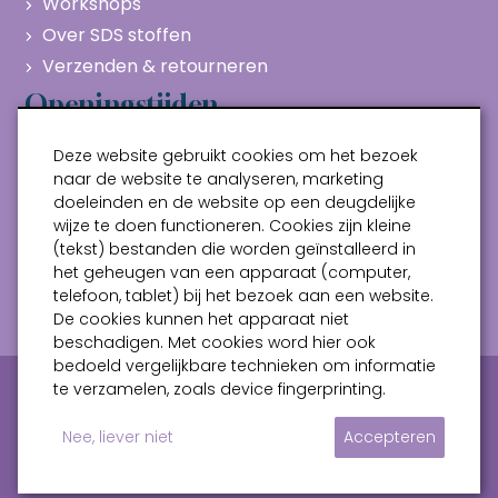
Workshops
Over SDS stoffen
Verzenden & retourneren
Openingstijden
Maandag
Gesloten
Deze website gebruikt cookies om het bezoek
Dinsdag
10:00 - 17:00
naar de website te analyseren, marketing
doeleinden en de website op een deugdelijke
Woensdag
10:00 - 17:00
wijze te doen functioneren. Cookies zijn kleine
Donderdag
10:00 - 17:00
(tekst) bestanden die worden geïnstalleerd in
Vrijdag
10:00 - 17:00
het geheugen van een apparaat (computer,
telefoon, tablet) bij het bezoek aan een website.
Zaterdag
10:00 - 17:00
De cookies kunnen het apparaat niet
beschadigen. Met cookies word hier ook
bedoeld vergelijkbare technieken om informatie
Privacy verklaring
Algemene voorwaarden
te verzamelen, zoals device fingerprinting.
Sitemap
Nee, liever niet
Accepteren