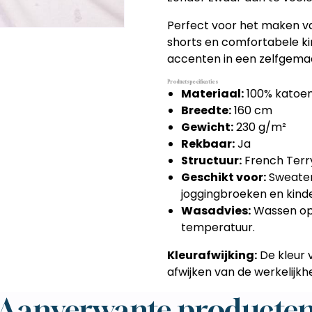
Perfect voor het maken van
shorts en comfortabele kin
accenten in een zelfgemaa
Productspecificaties
Materiaal:
100% katoe
Breedte:
160 cm
Gewicht:
230 g/m²
Rekbaar:
Ja
Structuur:
French Terr
Geschikt voor:
Sweaters
joggingbroeken en kind
Wasadvies:
Wassen op 3
temperatuur.
Kleurafwijking:
De kleur 
afwijken van de werkelijkhe
Aanverwante producte