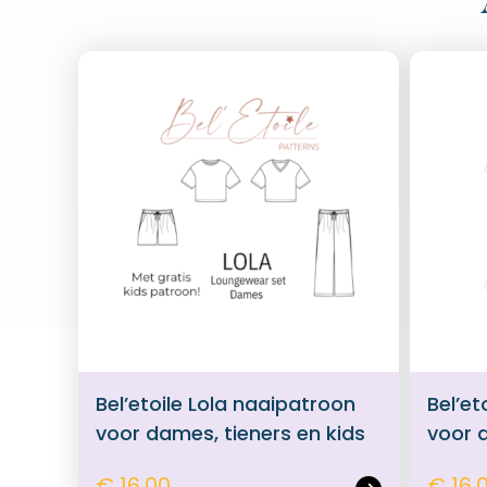
Bel’etoile Lola naaipatroon
Bel’et
voor dames, tieners en kids
voor 
€ 16,00
€ 16,