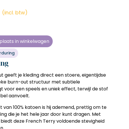
en zonder
en zonder
en zonder
en zonder
e tijd
e tijd
e tijd
e tijd
r
(incl. btw)
ens
ens
ens
ens
 telkens
 telkens
 telkens
 telkens
r en
r en
r en
r en
plaats in winkelwagen
oonlijk
oonlijk
oonlijk
oonlijk
rduring
ing
 geeft je kleding direct een stoere, eigentijdse
tieke burn-out structuur met subtiele
 voor een speels en uniek effect, terwijl de stof
bel aanvoelt.
t van 100% katoen is hij ademend, prettig om te
ing die je het hele jaar door kunt dragen. Met
biedt deze French Terry voldoende stevigheid
n.