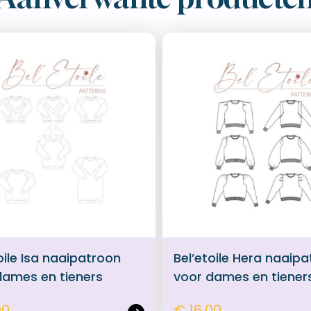
oile Isa naaipatroon
Bel’etoile Hera naaip
dames en tieners
voor dames en tiener
00
€ 16,00