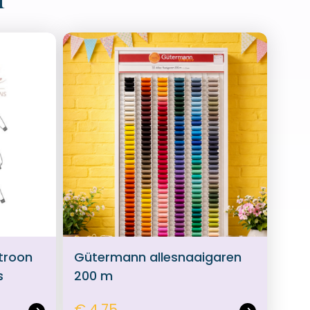
atroon
Gütermann allesnaaigaren
s
200 m
€ 4,75