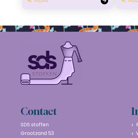
Contact
I
SDS stoffen
Grootzand 53