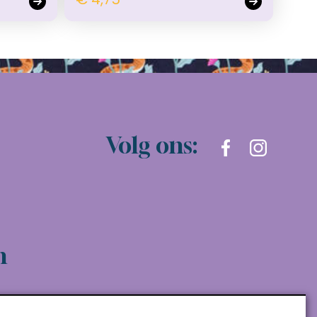
Volg ons:
n