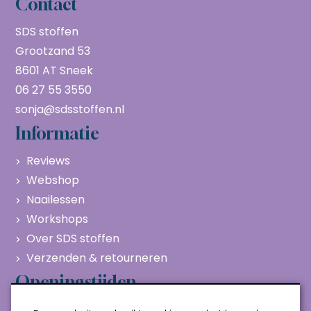
Contact
SDS stoffen
Grootzand 53
8601 AT Sneek
06 27 55 3550
sonja@sdsstoffen.nl
Informatie
Reviews
Webshop
Naailessen
Workshops
Over SDS stoffen
Verzenden & retourneren
Openingstijden
Maandag
Gesloten