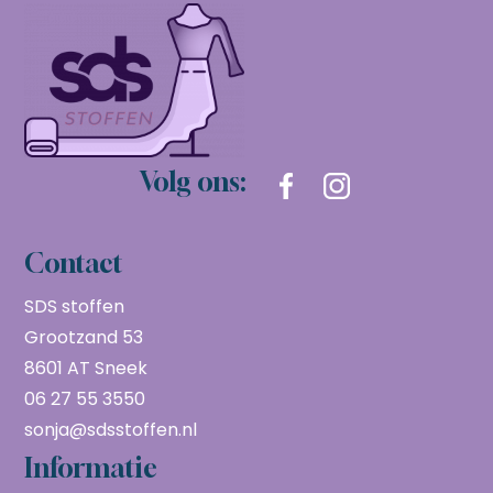
Volg ons:
Contact
SDS stoffen
Grootzand 53
8601 AT Sneek
06 27 55 3550
sonja@sdsstoffen.nl
Informatie