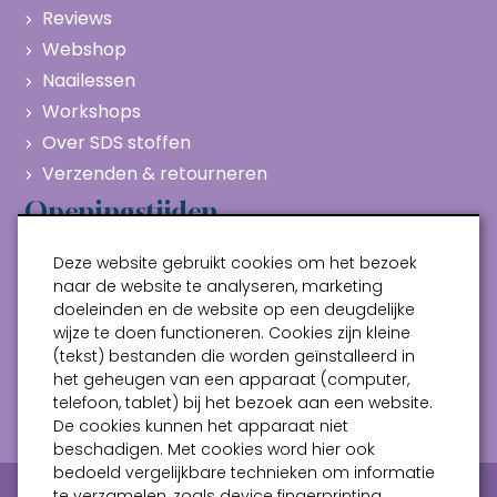
Reviews
Webshop
Naailessen
Workshops
Over SDS stoffen
Verzenden & retourneren
Openingstijden
Maandag
Gesloten
Deze website gebruikt cookies om het bezoek
Dinsdag
10:00 - 17:00
naar de website te analyseren, marketing
doeleinden en de website op een deugdelijke
Woensdag
10:00 - 17:00
wijze te doen functioneren. Cookies zijn kleine
Donderdag
10:00 - 17:00
(tekst) bestanden die worden geïnstalleerd in
Vrijdag
10:00 - 17:00
het geheugen van een apparaat (computer,
telefoon, tablet) bij het bezoek aan een website.
Zaterdag
10:00 - 17:00
De cookies kunnen het apparaat niet
beschadigen. Met cookies word hier ook
bedoeld vergelijkbare technieken om informatie
Privacy verklaring
Algemene voorwaarden
te verzamelen, zoals device fingerprinting.