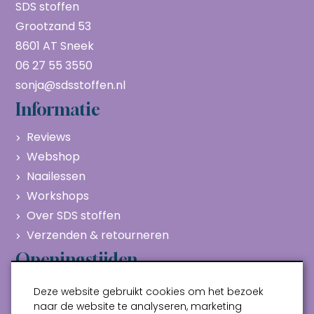
SDS stoffen
Grootzand 53
8601 AT Sneek
06 27 55 3550
sonja@sdsstoffen.nl
Informatie
Reviews
Webshop
Naailessen
Workshops
Over SDS stoffen
Verzenden & retourneren
Openingstijden
Maandag
Gesloten
Deze website gebruikt cookies om het bezoek
Dinsdag
10:00 - 17:00
naar de website te analyseren, marketing