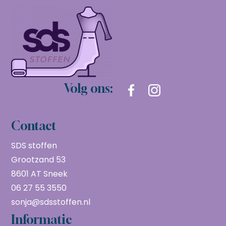
Volg ons:
Contact
SDS stoffen
Grootzand 53
8601 AT Sneek
06 27 55 3550
sonja@sdsstoffen.nl
Informatie