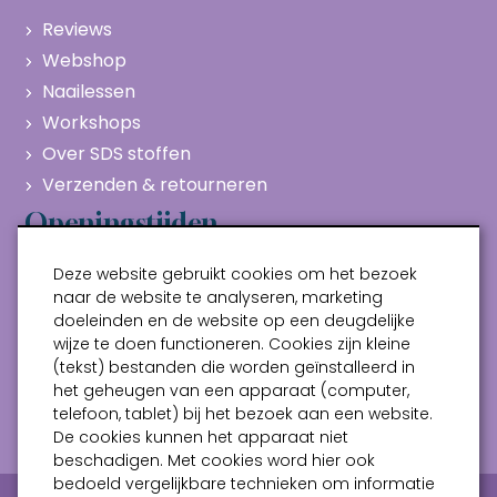
Reviews
Webshop
Naailessen
Workshops
Over SDS stoffen
Verzenden & retourneren
Openingstijden
Maandag
Gesloten
Deze website gebruikt cookies om het bezoek
Dinsdag
10:00 - 17:00
naar de website te analyseren, marketing
doeleinden en de website op een deugdelijke
Woensdag
10:00 - 17:00
wijze te doen functioneren. Cookies zijn kleine
Donderdag
10:00 - 17:00
(tekst) bestanden die worden geïnstalleerd in
Vrijdag
10:00 - 17:00
het geheugen van een apparaat (computer,
telefoon, tablet) bij het bezoek aan een website.
Zaterdag
10:00 - 17:00
De cookies kunnen het apparaat niet
beschadigen. Met cookies word hier ook
bedoeld vergelijkbare technieken om informatie