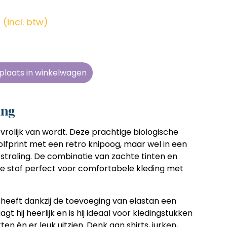
en zonder
en zonder
en zonder
en zonder
e tijd
e tijd
e tijd
e tijd
(incl. btw)
ens
ens
ens
ens
 telkens
 telkens
 telkens
 telkens
r en
r en
r en
r en
plaats in winkelwagen
oonlijk
oonlijk
oonlijk
oonlijk
ing
vrolijk van wordt. Deze prachtige biologische
olfprint met een retro knipoog, maar wel in een
traling. De combinatie van zachte tinten en
ze stof perfect voor comfortabele kleding met
n heeft dankzij de toevoeging van elastan een
gt hij heerlijk en is hij ideaal voor kledingstukken
n én er leuk uitzien. Denk aan shirts, jurken,