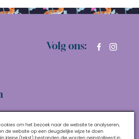
Volg ons:
n
cookies om het bezoek naar de website te analyseren,
n de website op een deugdelijke wijze te doen
ijn kleine (tekst) bestanden die worden geïnstalleerd in