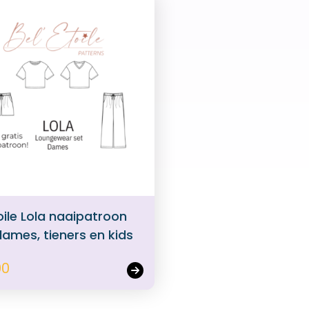
oile Lola naaipatroon
dames, tieners en kids
00