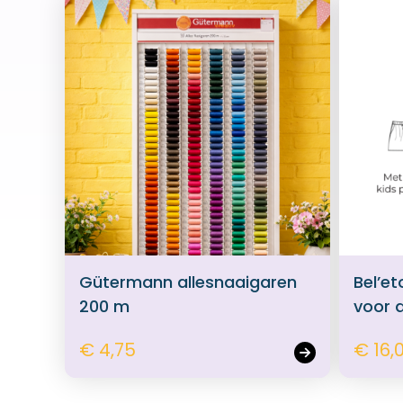
Gütermann allesnaaigaren
Bel’et
200 m
voor 
€ 4,75
€ 16,