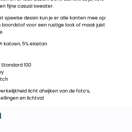
en fijne casual sweater.
et speelse dessin kun je er alle kanten mee op:
oordstof voor een rustige look of maak juist
e.
ch katoen, 5% elastan
 Standard 100
ey
etch
erkelijkheid licht afwijken van de foto’s,
llingen en lichtval.
n