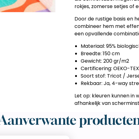
rokjes, zomerse setjes of e
Door de rustige basis en h
combineer hem met effen b
een opvallende combinati
Materiaal: 95% biologis
Breedte: 150 cm
Gewicht: 200 gr/m2
Certificering: OEKO-TEX
Soort stof: Tricot / Jers
Rekbaar: Ja, 4-way str
Let op: kleuren kunnen in w
afhankelijk van scherminste
Aanverwante producte