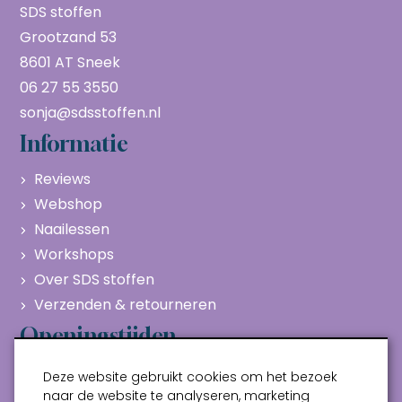
SDS stoffen
Grootzand 53
8601 AT Sneek
06 27 55 3550
sonja@sdsstoffen.nl
Informatie
Reviews
Webshop
Naailessen
Workshops
Over SDS stoffen
Verzenden & retourneren
Openingstijden
Maandag
Gesloten
Deze website gebruikt cookies om het bezoek
Dinsdag
10:00 - 17:00
naar de website te analyseren, marketing