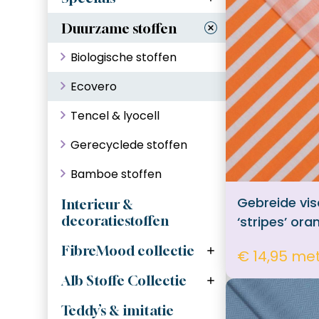
Feestelijke stoffen
(glans en glitter)
Duurzame stoffen
Outdoorstoffen
Biologische stoffen
Gewatteerde / quilted
Ecovero
stoffen
Tencel & lyocell
Gerecyclede stoffen
Editie 32
Bamboe stoffen
Editie 33
Gebreide vi
Interieur &
Editie 34
decoratiestoffen
‘stripes’ ora
Editie 35
Garen
FibreMood collectie
€ 14,95 me
Special nr.4
Vlieseline
Alb Stoffe Collectie
Editie 36
Cuff Me College
Koorden
Teddy’s & imitatie