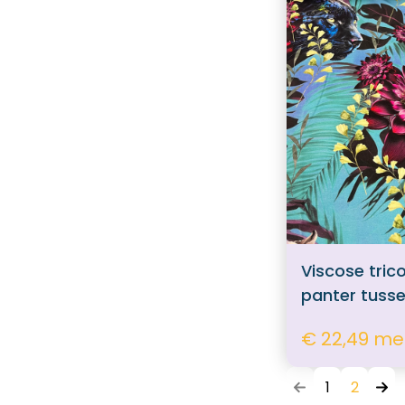
Viscose tric
panter tuss
€ 22,49 me
1
2