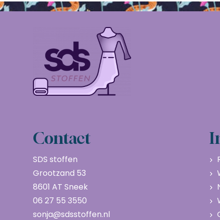
Contact
I
SDS stoffen
Grootzand 53
8601 AT Sneek
06 27 55 3550
sonja@sdsstoffen.nl