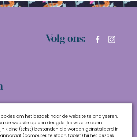
Volg ons:
n
cookies om het bezoek naar de website te analyseren,
n de website op een deugdelijke wijze te doen
ijn kleine (tekst) bestanden die worden geïnstalleerd in
pparaat (computer, telefoon, tablet) bij het bezoek