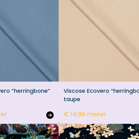
ero “herringbone”
Viscose Ecovero “herringb
taupe
ter
€ 14,99 meter