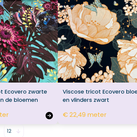
ot Ecovero zwarte
Viscose tricot Ecovero bl
en de bloemen
en vlinders zwart
ter
€ 22,49 meter