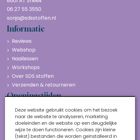
8601 AT Sneek
06 27 55 3550
sonja@sdsstoffen.nl
Informatie
Reviews
Webshop
Naailessen
Workshops
Over SDS stoffen
Verzenden & retourneren
Openingstijden
Maandag
Gesloten
Deze website gebruikt cookies om het bezoek
Dinsdag
10:00 - 17:00
naar de website te analyseren, marketing
doeleinden en de website op een deugdelijke
Woensdag
10:00 - 17:00
wijze te doen functioneren. Cookies zijn kleine
Donderdag
10:00 - 17:00
(tekst) bestanden die worden geïnstalleerd in