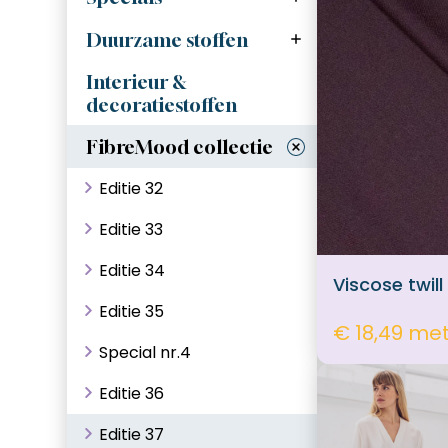
Feestelijke stoffen
Ecovero
(glans en glitter)
Duurzame stoffen
Tencel & lyocell
Outdoorstoffen
Interieur &
Gerecyclede stoffen
decoratiestoffen
Gewatteerde / quilted
stoffen
Bamboe stoffen
FibreMood collectie
Editie 32
Editie 33
Editie 34
Viscose twil
Editie 35
€ 18,49 me
Special nr.4
Editie 36
Editie 37