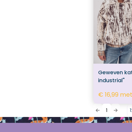
Naaimachine Spoeltjes
Naaimachine lampjes
Geweven kat
industrial"
€ 16,99 me
1