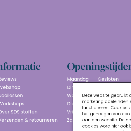
nformatie
Openingstijde
Reviews
Maandag
Gesloten
Webshop
Dinsdag
10:00 - 17:00
Naailessen
Woensdag
10:00 - 17:00
Deze website gebruikt 
marketing doeleinden e
Workshops
Donderdag
10:00 - 17:00
functioneren. Cookies z
Over SDS stoffen
Vrijdag
10:00 - 17:00
het geheugen van een a
Verzenden & retourneren
Zaterdag
10:00 - 17:00
aan een website. De c
cookies word hier ook 