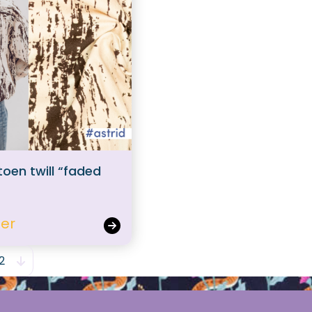
oen twill “faded
ter