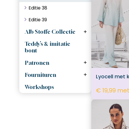
Editie 38
Garen
Editie 39
Vlieseline
Alb Stoffe Collectie
Cuff Me College
Koorden
Teddy’s & imitatie
bont
FibreMood
Naaimachine naalden
Patronen
Bel'etiole
Ritsen, deelbaar
Atelier Jupe
Fournituren
Ritsen, niet deelbaar
Lyocell met 
Tassen en accesoires
Elastiek
Workshops
€ 19,99 me
Naaibenodigdheden
Hebbedingetjes
biaisband