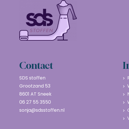
Contact
I
SDS stoffen
Grootzand 53
8601 AT Sneek
06 27 55 3550
sonja@sdsstoffen.nl