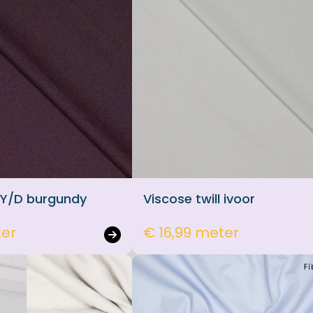
l Y/D burgundy
Viscose twill ivoor
ter
€ 16,99 meter