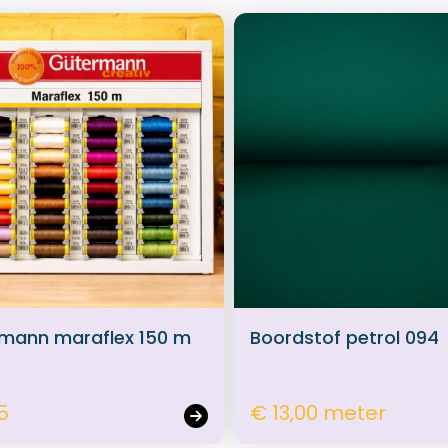
mann maraflex 150 m
Boordstof petrol 094
5
€ 13,00 meter