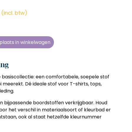
en zonder
en zonder
en zonder
en zonder
e tijd
e tijd
e tijd
e tijd
(incl. btw)
ens
ens
ens
ens
 telkens
 telkens
 telkens
 telkens
r en
r en
r en
r en
plaats in winkelwagen
oonlijk
oonlijk
oonlijk
oonlijk
ing
 basiscollectie: een comfortabele, soepele stof
 meerekt. Dé ideale stof voor T-shirts, tops,
leding.
jn bijpassende boordstoffen verkrijgbaar. Houd
or het verschil in materiaalsoort of kleurbad er
tstaan, ook al staat hetzelfde kleurnummer