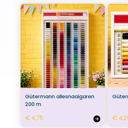
Gütermann allesnaaigaren
Güter
200 m
€ 4,75
€ 4,2