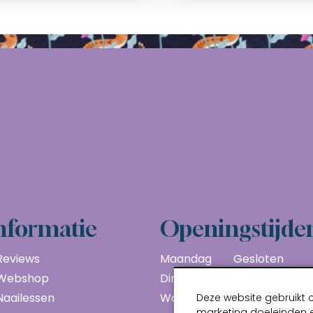
nformatie
Openingstijde
Reviews
Maandag
Gesloten
Webshop
Dinsdag
10:00 - 17:00
Naailessen
Woensdag
10:00 - 17:00
Deze website gebruikt 
marketing doeleinden e